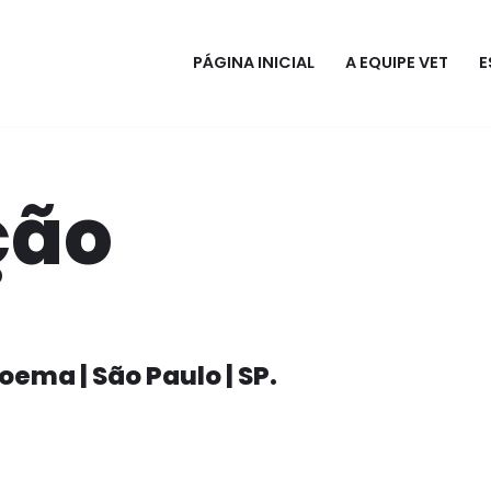
PÁGINA INICIAL
A EQUIPE VET
E
ção
Moema | São Paulo | SP.