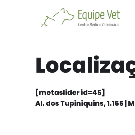
Skip
to
content
Localiza
[metaslider id=45]
Al. dos Tupiniquins, 1.155 | 
.