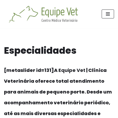
Skip
to
content
Especialidades
[metaslider id=131]A
Equipe Vet
| Clínica
Veterinária oferece total atendimento
para animais de pequeno porte. Desde um
acompanhamento veterinário periódico,
até as mais diversas especialidades e